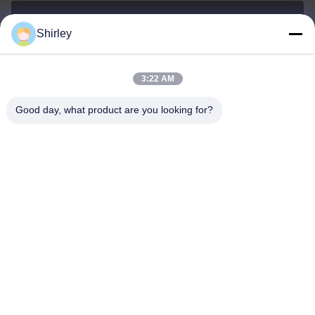
Shirley
shirley@nature-trend.com
E-mail
3:22 AM
Good day, what product are you looking for?
0086-18148506772
Phone
Shenzhen Jane Cheng Development Co.,
Limited