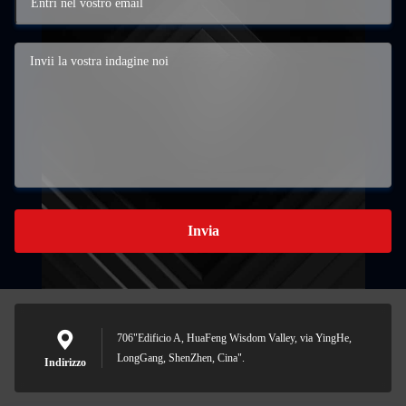
Invia
706"Edificio A, HuaFeng Wisdom Valley, via YingHe,
LongGang, ShenZhen, Cina".
Indirizzo