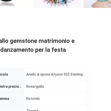
iallo gemstone matrimonio e
 fidanzamento per la festa
icolo
Anello di sposa di lusso 925 Sterling Silver Fashion Zircon
Colore delle pietre preziose
Rosa/giallo
gemma
Rotondo
Zircone