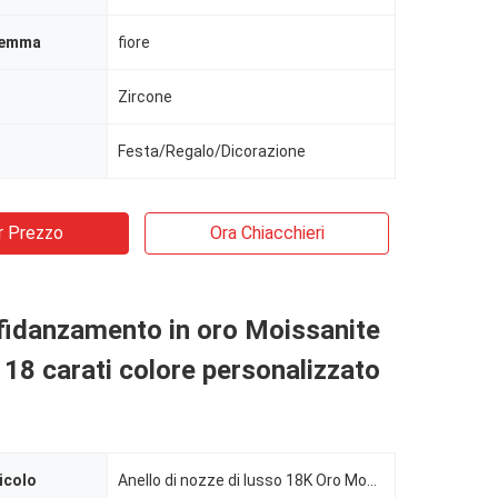
gemma
fiore
Zircone
Festa/Regalo/Dicorazione
r Prezzo
Ora Chiacchieri
 fidanzamento in oro Moissanite
18 carati colore personalizzato
icolo
Anello di nozze di lusso 18K Oro Moda Gioielli Moisannite