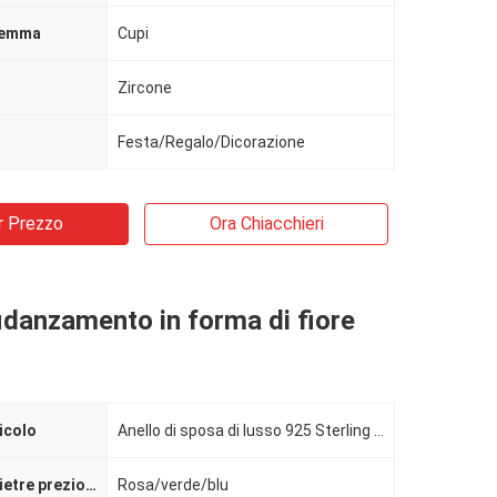
gemma
Cupi
Zircone
Festa/Regalo/Dicorazione
r Prezzo
Ora Chiacchieri
 fidanzamento in forma di fiore
icolo
Anello di sposa di lusso 925 Sterling Silver Fashion Zircon
Colore delle pietre preziose
Rosa/verde/blu