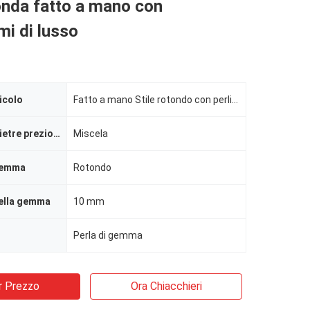
onda fatto a mano con
mi di lusso
icolo
Fatto a mano Stile rotondo con perline cristalline Gemstone Elastico Braccialetto con Deluxe Charms
Colore delle pietre preziose
Miscela
gemma
Rotondo
ella gemma
10 mm
Perla di gemma
r Prezzo
Ora Chiacchieri