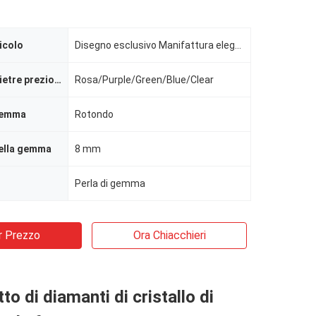
icolo
Disegno esclusivo Manifattura elegante rotonda Gemstone Bracelet Energia curativa Bracciale Gioielli
Colore delle pietre preziose
Rosa/Purple/Green/Blue/Clear
gemma
Rotondo
ella gemma
8 mm
Perla di gemma
r Prezzo
Ora Chiacchieri
to di diamanti di cristallo di