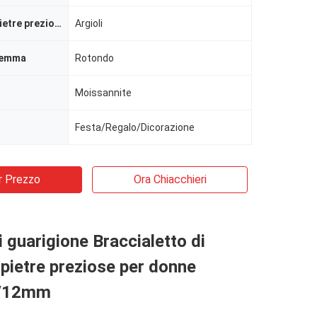
Colore delle pietre preziose
Argioli
gemma
Rotondo
Moissannite
Festa/Regalo/Dicorazione
r Prezzo
Ora Chiacchieri
i guarigione Braccialetto di
i pietre preziose per donne
0/12mm