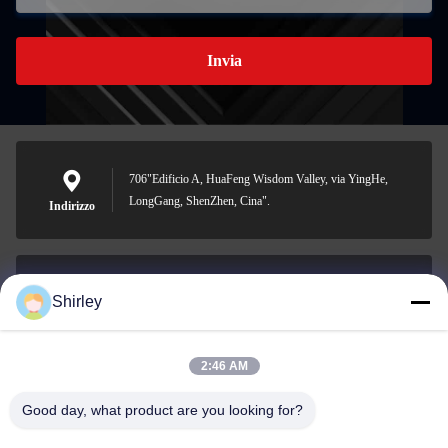
Invia
706"Edificio A, HuaFeng Wisdom Valley, via YingHe,
LongGang, ShenZhen, Cina".
Indirizzo
Shirley
shirley@nature-trend.com
E-mail
2:46 AM
Good day, what product are you looking for?
0086-18148506772
Phone