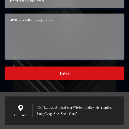
Invia
706"Edificio A, HuaFeng Wisdom Valley, via YingHe,
LongGang, ShenZhen, Cina".
Indirizzo