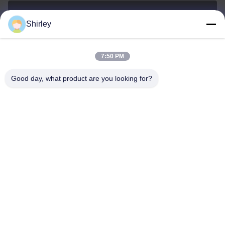
Shirley
shirley@nature-trend.com
E-mail
7:50 PM
Good day, what product are you looking for?
0086-18148506772
Phone
Shenzhen Jane Cheng Development Co.,
Limited