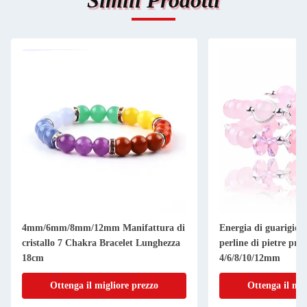
Simili Prodotti
4mm/6mm/8mm/12mm Manifattura di
Energia di guarigione
cristallo 7 Chakra Bracelet Lunghezza
perline di pietre pre
18cm
4/6/8/10/12mm
Ottenga il migliore prezzo
Ottenga il mig