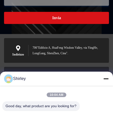
Invia
706"Edificio A, HuaFeng Wisdom Valley, via YingHe,
LongGang, ShenZhen, Cina".
Indirizzo
Shirley
shirley@nature-trend.com
E-mail
10:04 AM
Good day, what product are you looking for?
0086-18148506772
Phone