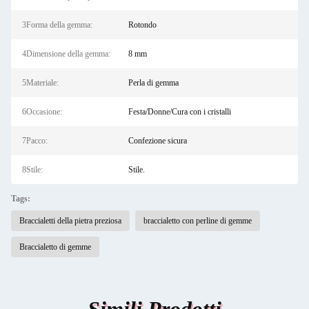
3Forma della gemma:
Rotondo
4Dimensione della gemma:
8 mm
5Materiale:
Perla di gemma
6Occasione:
Festa/Donne/Cura con i cristalli
7Pacco:
Confezione sicura
8Stile:
Stile.
Tags:
Braccialetti della pietra preziosa
braccialetto con perline di gemme
Braccialetto di gemme