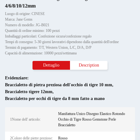
4/6/8/10/12mm
Luogo di origine: CINESE
Marca: Jane Gems
Numero di modello: JG-B021
Quantità di ordine minimo: 100 pezzi
Imballaggi particolari: Confezione sicura/confezione regalo
Tempi di consegna: 5-30 giorni lavorativi dipendono dalla quantità dell'ordine
Termini di pagamento: T/T, Western Union, L/C, D/A, D/P
Capacità di alimentazione: 10000 pezzi/settimana
Dettaglio
Description
Evidenziare:
Braccialetto di pietra preziosa dell'occhio di tigre 10 mm
,
Braccialetto tigere 12mm
,
Braccialetto per occhi di tigre da 8 mm fatto a mano
Manifattura Unico Disegno Elastico Rotondo
1Nome dell' articolo:
Occhio di Tigre Rosso Gemstone Perle
Braccialetto
2Colore delle pietre preziose:
Rosso