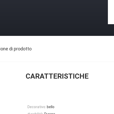
ione di prodotto
CARATTERISTICHE
Decorativo:
bello
durabilità:
Durare