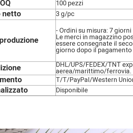
OQ
100 pezzi
 netto
3 g/pc
- Ordini su misura: 7 giorni
Le merci in magazzino po
produzione
essere consegnate il sec
giorno dopo il pagamento
DHL/UPS/FEDEX/TNT expre
izione
aerea/marittimo/ferrovia.
mento
T/T/PayPal/Western Unio
alizzato
Disponibile