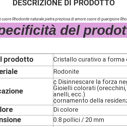
DESCRIZIONE DI PRODOTTO
 di cuore Rhodonite naturale pietra preziosa di amore cuore di guarigione Rhodo
produzione di gioielli
pecificità del prodot
 prodotto
Cristallo curativo a forma 
riale
Rodonite
¢ Disinnescare la forza ne
Gioielli colorati (orecchini,
cazione
anelli, ecc.)
¢ornamento della residen
lore
Di colore
nsione
0.8 pollici / 20 mm