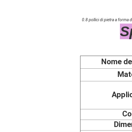
0.8 pollici di pietra a forma
S
Nome del
Mate
Appli
Co
Dime