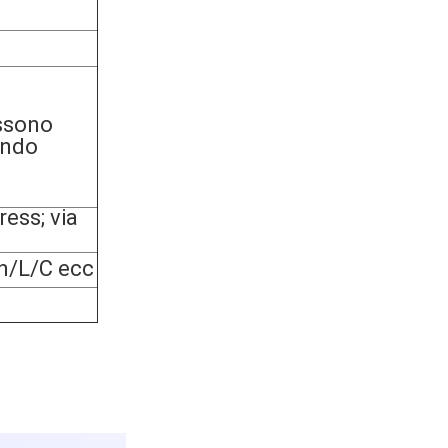
ssono
ondo
ss; via
n/L/C ecc