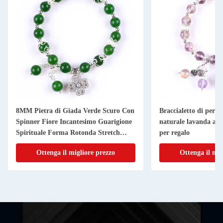
8MM Pietra di Giada Verde Scuro Con
Braccialetto di perlin
Spinner Fiore Incantesimo Guarigione
naturale lavanda azz
Spirituale Forma Rotonda Stretch
per regalo
Bead Bracelet
Ottenga il migliore prezzo
Ottenga il mig