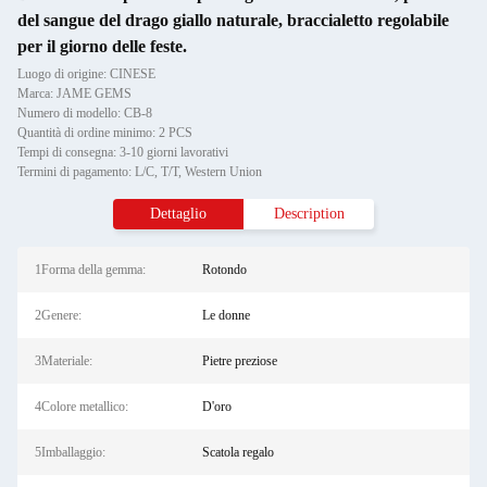
del sangue del drago giallo naturale, braccialetto regolabile
per il giorno delle feste.
Luogo di origine: CINESE
Marca: JAME GEMS
Numero di modello: CB-8
Quantità di ordine minimo: 2 PCS
Tempi di consegna: 3-10 giorni lavorativi
Termini di pagamento: L/C, T/T, Western Union
Dettaglio
Description
1Forma della gemma:
Rotondo
2Genere:
Le donne
3Materiale:
Pietre preziose
4Colore metallico:
D'oro
5Imballaggio:
Scatola regalo