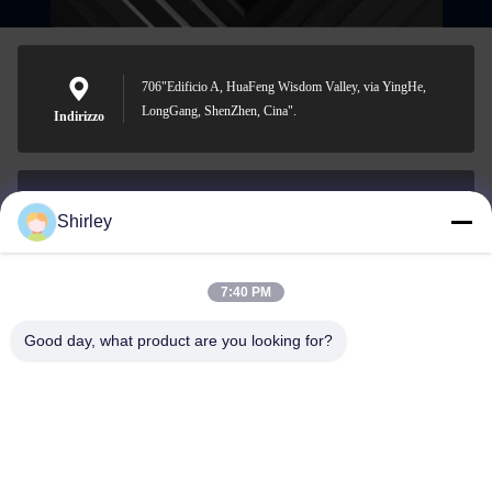
706"Edificio A, HuaFeng Wisdom Valley, via YingHe,
LongGang, ShenZhen, Cina".
Indirizzo
Shirley
shirley@nature-trend.com
E-mail
7:40 PM
Good day, what product are you looking for?
0086-18148506772
Phone