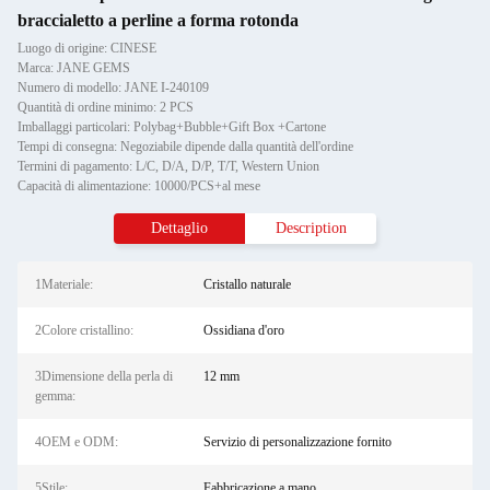
braccialetto a perline a forma rotonda
Luogo di origine: CINESE
Marca: JANE GEMS
Numero di modello: JANE I-240109
Quantità di ordine minimo: 2 PCS
Imballaggi particolari: Polybag+Bubble+Gift Box +Cartone
Tempi di consegna: Negoziabile dipende dalla quantità dell'ordine
Termini di pagamento: L/C, D/A, D/P, T/T, Western Union
Capacità di alimentazione: 10000/PCS+al mese
Dettaglio
Description
1Materiale:
Cristallo naturale
2Colore cristallino:
Ossidiana d'oro
3Dimensione della perla di
12 mm
gemma:
4OEM e ODM:
Servizio di personalizzazione fornito
5Stile:
Fabbricazione a mano