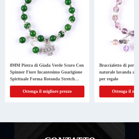
8MM Pietra di Giada Verde Scuro Con
Braccialetto di perlin
Spinner Fiore Incantesimo Guarigione
naturale lavanda azz
Spirituale Forma Rotonda Stretch
per regalo
Bead Bracelet
Ottenga il migliore prezzo
Ottenga il mig