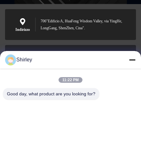
706"Edificio A, HuaFeng Wisdom Valley, via YingHe,
LongGang, ShenZhen, Cina".
Indirizzo
Shirley
shirley@nature-trend.com
E-mail
11:22 PM
Good day, what product are you looking for?
0086-18148506772
Phone