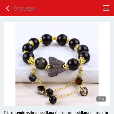
2
/
5
Pietra semipreziosa ossidiana d' oro con ossidiana d' argento