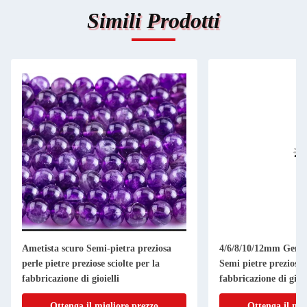
Simili Prodotti
Ametista scuro Semi-pietra preziosa
4/6/8/10/12mm Gemsto
perle pietre preziose sciolte per la
Semi pietre preziose 
fabbricazione di gioielli
fabbricazione di gioie
Ottenga il migliore prezzo
Ottenga il mig