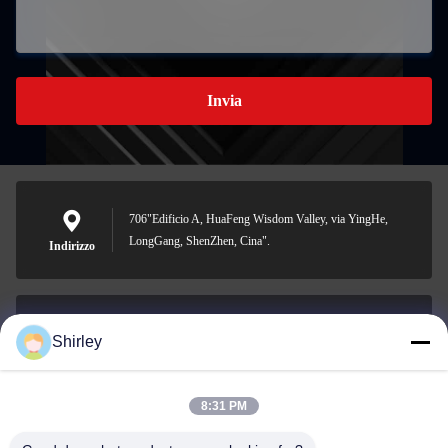
Invia
706"Edificio A, HuaFeng Wisdom Valley, via YingHe,
LongGang, ShenZhen, Cina".
Indirizzo
Shirley
shirley@nature-trend.com
E-mail
8:31 PM