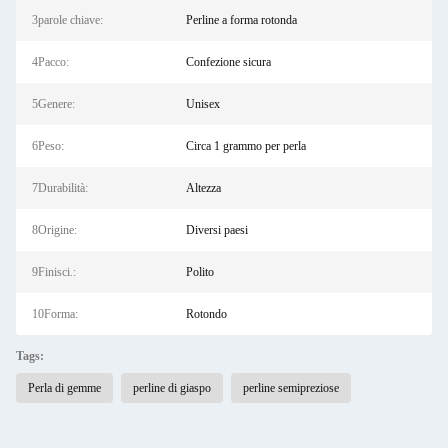
3parole chiave:
Perline a forma rotonda
4Pacco:
Confezione sicura
5Genere:
Unisex
6Peso:
Circa 1 grammo per perla
7Durabilità:
Altezza
8Origine:
Diversi paesi
9Finisci.:
Polito
10Forma:
Rotondo
Tags:
Perla di gemme
perline di giaspo
perline semipreziose