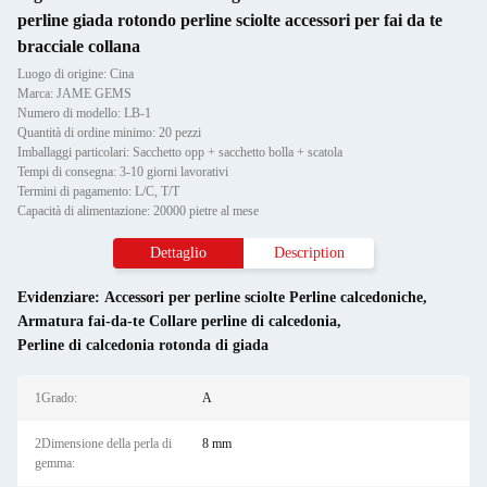
perline giada rotondo perline sciolte accessori per fai da te
bracciale collana
Luogo di origine: Cina
Marca: JAME GEMS
Numero di modello: LB-1
Quantità di ordine minimo: 20 pezzi
Imballaggi particolari: Sacchetto opp + sacchetto bolla + scatola
Tempi di consegna: 3-10 giorni lavorativi
Termini di pagamento: L/C, T/T
Capacità di alimentazione: 20000 pietre al mese
Dettaglio
Description
Evidenziare:
Accessori per perline sciolte Perline calcedoniche
,
Armatura fai-da-te Collare perline di calcedonia
,
Perline di calcedonia rotonda di giada
1Grado:
A
2Dimensione della perla di
8 mm
gemma: