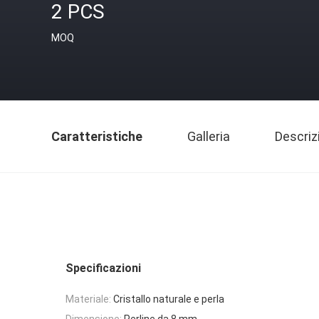
2 PCS
MOQ
Caratteristiche
Galleria
Descriz
Specificazioni
Materiale:
Cristallo naturale e perla
Dimensione:
Perline da 8 mm