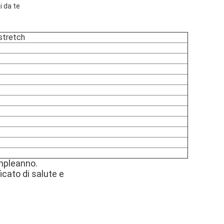
i da te
 stretch
ompleanno.
icato di salute e