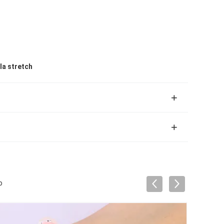
rla stretch
o