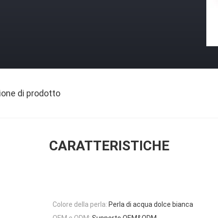
ione di prodotto
CARATTERISTICHE
Colore della perla:
Perla di acqua dolce bianca
OEM e ODM:
Supporto OEM&ODM