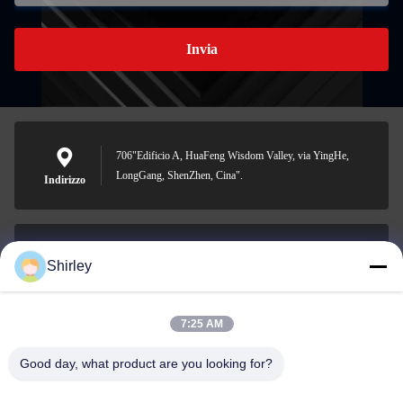
Invia
706"Edificio A, HuaFeng Wisdom Valley, via YingHe,
LongGang, ShenZhen, Cina".
Indirizzo
Shirley
shirley@nature-trend.com
E-mail
7:25 AM
Good day, what product are you looking for?
0086-18148506772
Phone