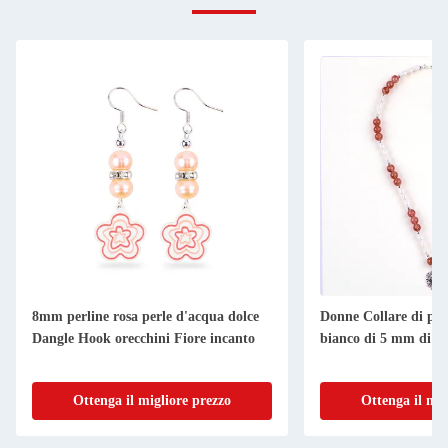
8mm perline rosa perle d'acqua dolce
Donne Collare di per
Dangle Hook orecchini Fiore incanto
bianco di 5 mm di qu
Ottenga il migliore prezzo
Ottenga il mig