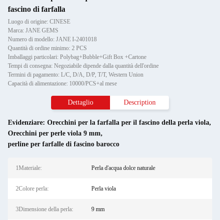
fascino di farfalla
Luogo di origine: CINESE
Marca: JANE GEMS
Numero di modello: JANE I-2401018
Quantità di ordine minimo: 2 PCS
Imballaggi particolari: Polybag+Bubble+Gift Box +Cartone
Tempi di consegna: Negoziabile dipende dalla quantità dell'ordine
Termini di pagamento: L/C, D/A, D/P, T/T, Western Union
Capacità di alimentazione: 10000/PCS+al mese
Dettaglio
Description
Evidenziare:
Orecchini per la farfalla per il fascino della perla viola
,
Orecchini per perle viola 9 mm
,
perline per farfalle di fascino barocco
1Materiale:
Perla d'acqua dolce naturale
2Colore perla:
Perla viola
3Dimensione della perla:
9 mm